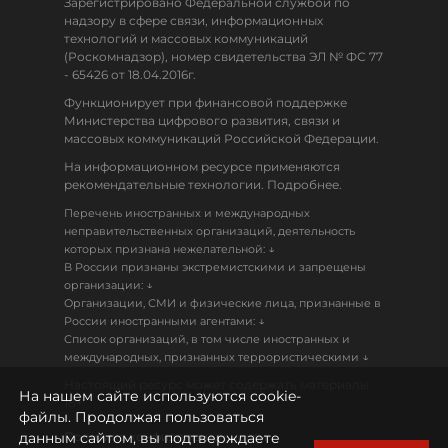
Зарегистрировано Федеральной службой по
надзору в сфере связи, информационных
технологий и массовых коммуникаций
(Роскомнадзор), номер свидетельства ЭЛ № ФС 77
- 65426 от 18.04.2016г.
Функционирует при финансовой поддержке
Министерства цифрового развития, связи и
массовых коммуникаций Российской Федерации.
На информационном ресурсе применяются
рекомендательные технологии. Подробнее.
Перечень иностранных и международных
неправительственных организаций, деятельность
↓
которых признана нежелательной:
В России признаны экстремистскими и запрещены
↓
организации:
Организации, СМИ и физические лица, признанные в
↓
России иностранными агентами:
Список организаций, в том числе иностранных и
↓
международных, признанных террористическими
Настоящий ресурс может содержать материалы
На нашем сайте используются cookie-
18+
файлы. Продолжая пользоваться
данным сайтом, вы подтверждаете
Политика конфиденциальности