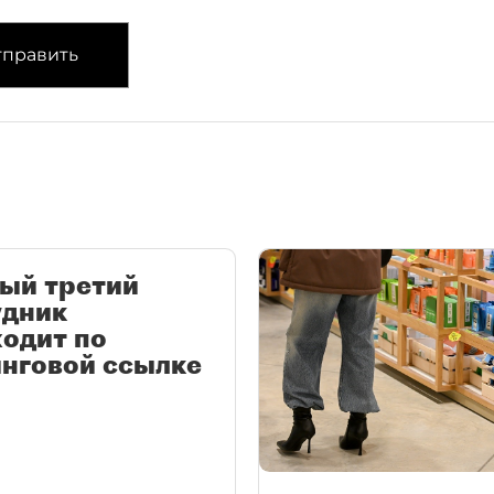
править
ый третий
удник
одит по
нговой ссылке