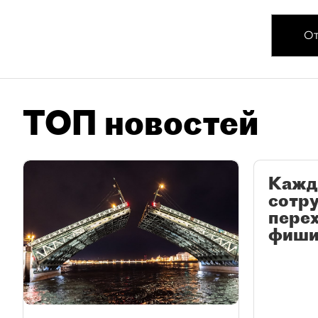
От
ТОП новостей
Кажд
сотр
перех
фиши