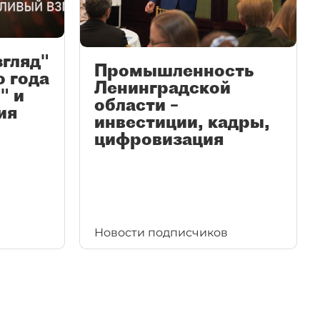
згляд"
Промышленность
ю года
Ленинградской
" и
области –
ия
инвестиции, кадры,
цифровизация
Новости подписчиков