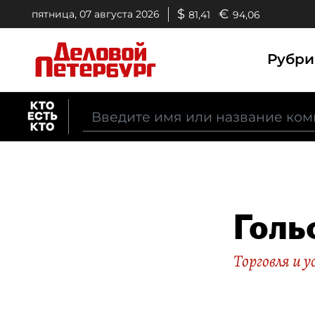
$
€
пятница, 07 августа 2026
81,41
94,06
Рубр
Голь
Торговля и у