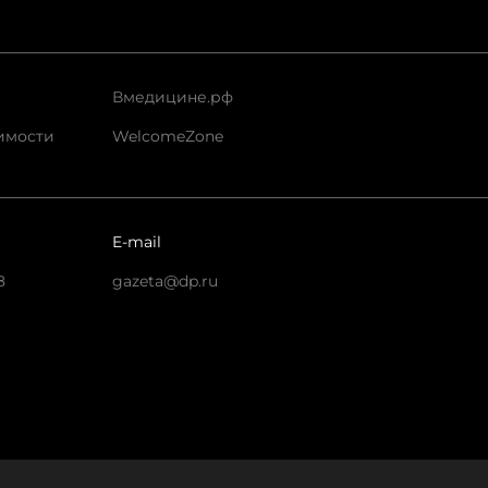
Вмедицине.рф
имости
WelcomeZone
E-mail
8
gazeta@dp.ru