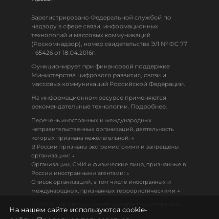
Зарегистрировано Федеральной службой по
надзору в сфере связи, информационных
технологий и массовых коммуникаций
(Роскомнадзор), номер свидетельства ЭЛ № ФС 77
- 65426 от 18.04.2016г.
Функционирует при финансовой поддержке
Министерства цифрового развития, связи и
массовых коммуникаций Российской Федерации.
На информационном ресурсе применяются
рекомендательные технологии. Подробнее.
Перечень иностранных и международных
неправительственных организаций, деятельность
↓
которых признана нежелательной:
В России признаны экстремистскими и запрещены
↓
организации:
Организации, СМИ и физические лица, признанные в
↓
России иностранными агентами:
Список организаций, в том числе иностранных и
↓
международных, признанных террористическими
Настоящий ресурс может содержать материалы
На нашем сайте используются cookie-
18+