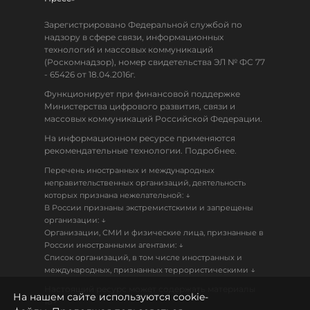
Зарегистрировано Федеральной службой по
надзору в сфере связи, информационных
технологий и массовых коммуникаций
(Роскомнадзор), номер свидетельства ЭЛ № ФС 77
- 65426 от 18.04.2016г.
Функционирует при финансовой поддержке
Министерства цифрового развития, связи и
массовых коммуникаций Российской Федерации.
На информационном ресурсе применяются
рекомендательные технологии. Подробнее.
Перечень иностранных и международных
неправительственных организаций, деятельность
↓
которых признана нежелательной:
В России признаны экстремистскими и запрещены
↓
организации:
Организации, СМИ и физические лица, признанные в
↓
России иностранными агентами:
Список организаций, в том числе иностранных и
↓
международных, признанных террористическими
Настоящий ресурс может содержать материалы
На нашем сайте используются cookie-
18+