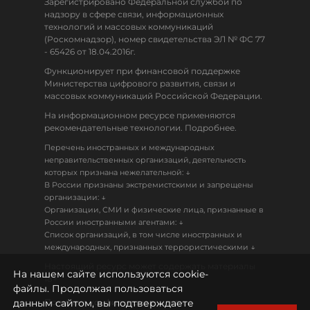
Зарегистрировано Федеральной службой по
надзору в сфере связи, информационных
технологий и массовых коммуникаций
(Роскомнадзор), номер свидетельства ЭЛ № ФС 77
- 65426 от 18.04.2016г.
Функционирует при финансовой поддержке
Министерства цифрового развития, связи и
массовых коммуникаций Российской Федерации.
На информационном ресурсе применяются
рекомендательные технологии. Подробнее.
Перечень иностранных и международных
неправительственных организаций, деятельность
↓
которых признана нежелательной:
В России признаны экстремистскими и запрещены
↓
организации:
Организации, СМИ и физические лица, признанные в
↓
России иностранными агентами:
Список организаций, в том числе иностранных и
↓
международных, признанных террористическими
Настоящий ресурс может содержать материалы
На нашем сайте используются cookie-
18+
файлы. Продолжая пользоваться
данным сайтом, вы подтверждаете
Политика конфиденциальности