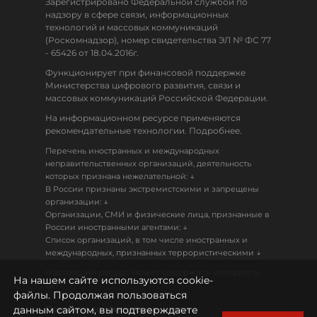
Зарегистрировано Федеральной службой по
надзору в сфере связи, информационных
технологий и массовых коммуникаций
(Роскомнадзор), номер свидетельства ЭЛ № ФС 77
- 65426 от 18.04.2016г.
Функционирует при финансовой поддержке
Министерства цифрового развития, связи и
массовых коммуникаций Российской Федерации.
На информационном ресурсе применяются
рекомендательные технологии. Подробнее.
Перечень иностранных и международных
неправительственных организаций, деятельность
↓
которых признана нежелательной:
В России признаны экстремистскими и запрещены
↓
организации:
Организации, СМИ и физические лица, признанные в
↓
России иностранными агентами:
Список организаций, в том числе иностранных и
↓
международных, признанных террористическими
Настоящий ресурс может содержать материалы
На нашем сайте используются cookie-
18+
файлы. Продолжая пользоваться
данным сайтом, вы подтверждаете
Политика конфиденциальности