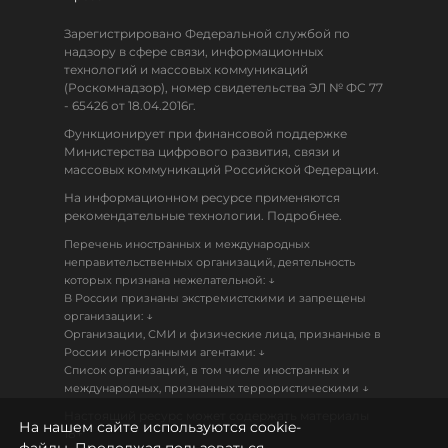
Зарегистрировано Федеральной службой по
надзору в сфере связи, информационных
технологий и массовых коммуникаций
(Роскомнадзор), номер свидетельства ЭЛ № ФС 77
- 65426 от 18.04.2016г.
Функционирует при финансовой поддержке
Министерства цифрового развития, связи и
массовых коммуникаций Российской Федерации.
На информационном ресурсе применяются
рекомендательные технологии. Подробнее.
Перечень иностранных и международных
неправительственных организаций, деятельность
↓
которых признана нежелательной:
В России признаны экстремистскими и запрещены
↓
организации:
Организации, СМИ и физические лица, признанные в
↓
России иностранными агентами:
Список организаций, в том числе иностранных и
↓
международных, признанных террористическими
Настоящий ресурс может содержать материалы
На нашем сайте используются cookie-
18+