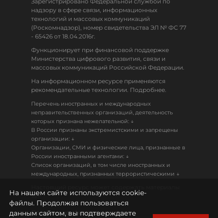
Зарегистрировано Федеральной службой по
надзору в сфере связи, информационных
технологий и массовых коммуникаций
(Роскомнадзор), номер свидетельства ЭЛ № ФС 77
- 65426 от 18.04.2016г.
Функционирует при финансовой поддержке
Министерства цифрового развития, связи и
массовых коммуникаций Российской Федерации.
На информационном ресурсе применяются
рекомендательные технологии. Подробнее.
Перечень иностранных и международных
неправительственных организаций, деятельность
↓
которых признана нежелательной:
В России признаны экстремистскими и запрещены
↓
организации:
Организации, СМИ и физические лица, признанные в
↓
России иностранными агентами:
Список организаций, в том числе иностранных и
↓
международных, признанных террористическими
Настоящий ресурс может содержать материалы
На нашем сайте используются cookie-
18+
файлы. Продолжая пользоваться
данным сайтом, вы подтверждаете
Политика конфиденциальности