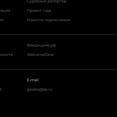
Судебный репортер
рация
Проект года
ия
Новости подписчиков
Вмедицине.рф
имости
WelcomeZone
E-mail
8
gazeta@dp.ru