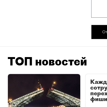
От
ТОП новостей
Кажд
сотр
перех
фиши