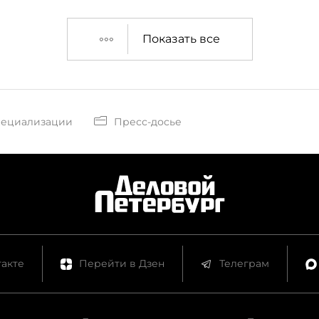
Показать все
пециализации
Пресс-досье
акте
Перейти в Дзен
Телеграм