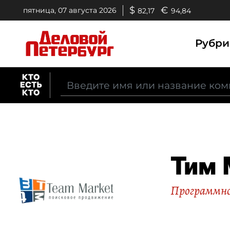
$
€
пятница, 07 августа 2026
82,17
94,84
Рубр
Тим 
Программно