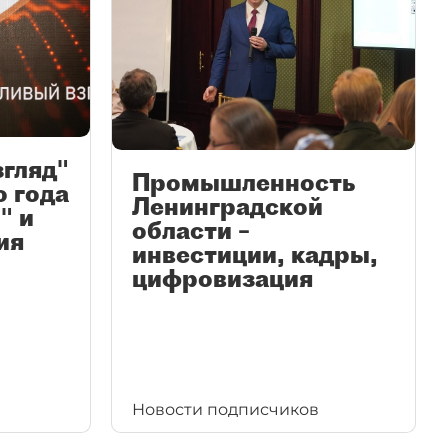
згляд"
Промышленность
ю года
Ленинградской
" и
области –
ия
инвестиции, кадры,
цифровизация
Новости подписчиков