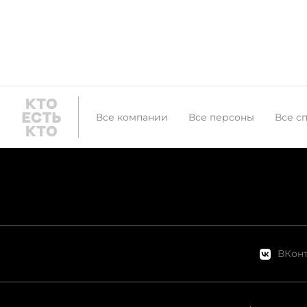
Все компании
Все персоны
Все с
ВКонт