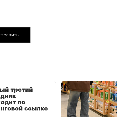
править
ый третий
удник
одит по
нговой ссылке