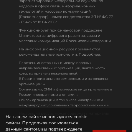
Зарегистрировано Федеральной службой по
надзору в сфере связи, информационных
технологий и массовых коммуникаций
(Роскомнадзор), номер свидетельства ЭЛ № ФС 77
- 65426 от 18.04.2016г.
Функционирует при финансовой поддержке
Министерства цифрового развития, связи и
массовых коммуникаций Российской Федерации.
На информационном ресурсе применяются
рекомендательные технологии. Подробнее.
Перечень иностранных и международных
неправительственных организаций, деятельность
↓
которых признана нежелательной:
В России признаны экстремистскими и запрещены
↓
организации:
Организации, СМИ и физические лица, признанные в
↓
России иностранными агентами:
Список организаций, в том числе иностранных и
↓
международных, признанных террористическими
Настоящий ресурс может содержать материалы
На нашем сайте используются cookie-
18+
файлы. Продолжая пользоваться
данным сайтом, вы подтверждаете
Политика конфиденциальности