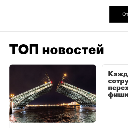
От
ТОП новостей
Кажд
сотр
перех
фиши