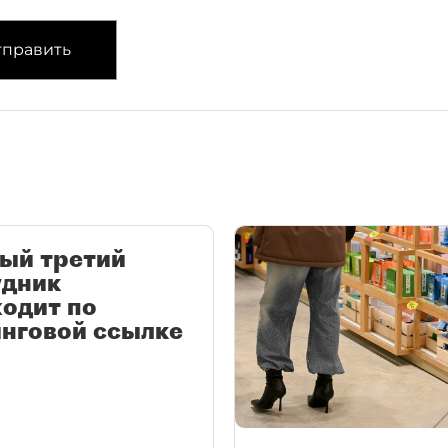
править
ый третий
удник
одит по
нговой ссылке