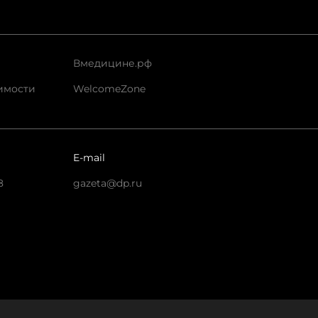
Вмедицине.рф
имости
WelcomeZone
E-mail
8
gazeta@dp.ru