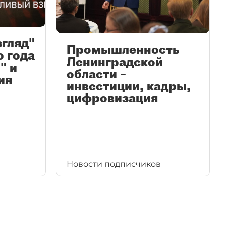
згляд"
Промышленность
ю года
Ленинградской
" и
области –
ия
инвестиции, кадры,
цифровизация
Новости подписчиков