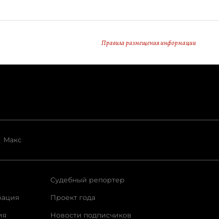
Правила размещения информации
Макс
Судебный репортер
рация
Проект года
ия
Новости подписчиков