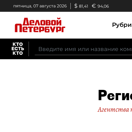
$
€
пятница, 07 августа 2026
81,41
94,06
Рубр
Реги
Агентства 