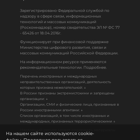
Зарегистрировано Федеральной службой по
надзору в сфере связи, информационных
технологий и массовых коммуникаций
(Роскомнадзор), номер свидетельства ЭЛ № ФС 77
- 65426 от 18.04.2016г.
Функционирует при финансовой поддержке
Министерства цифрового развития, связи и
массовых коммуникаций Российской Федерации.
На информационном ресурсе применяются
рекомендательные технологии. Подробнее.
Перечень иностранных и международных
неправительственных организаций, деятельность
↓
которых признана нежелательной:
В России признаны экстремистскими и запрещены
↓
организации:
Организации, СМИ и физические лица, признанные в
↓
России иностранными агентами:
Список организаций, в том числе иностранных и
↓
международных, признанных террористическими
Настоящий ресурс может содержать материалы
На нашем сайте используются cookie-
18+