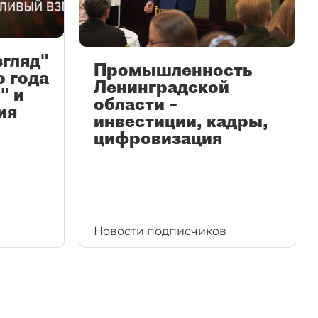
згляд"
Промышленность
ю года
Ленинградской
" и
области –
ия
инвестиции, кадры,
цифровизация
Новости подписчиков