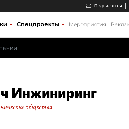
Подписаться
ики
Спецпроекты
Мероприятия
Рекла
ч Инжиниринг
нические общества