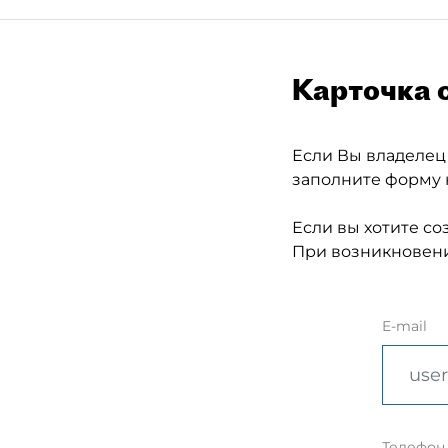
Карточка 
Если Вы владелец
заполните форму 
Если вы хотите со
При возникновени
E-mail
Телефон