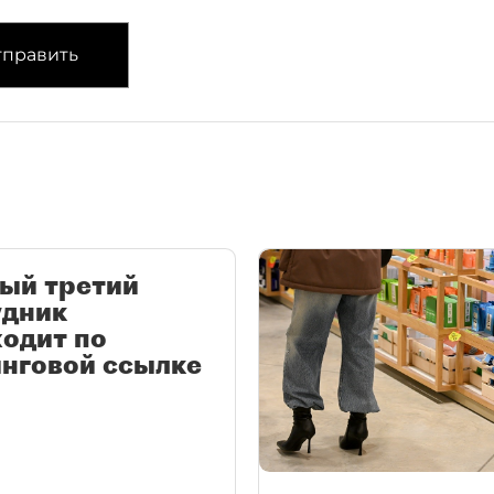
править
ый третий
удник
одит по
нговой ссылке