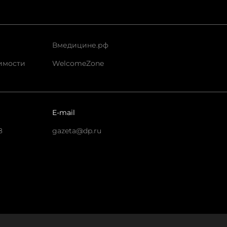
Вмедицине.рф
имости
WelcomeZone
E-mail
8
gazeta@dp.ru