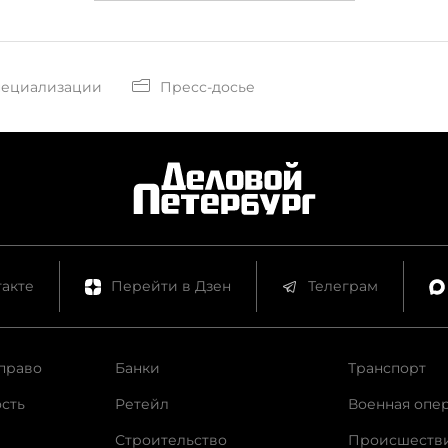
пециализации
Пресс-досье
акте
Перейти в Дзен
Телеграм
право
Банки
Транспорт
сть
Ретейл
Военная опе
Строительство
Происшеств