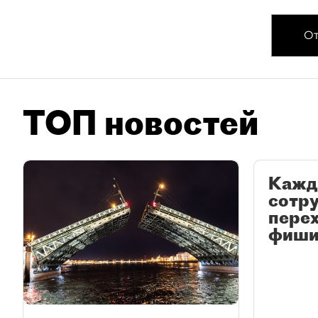
От
ТОП новостей
Кажд
сотр
перех
фиши