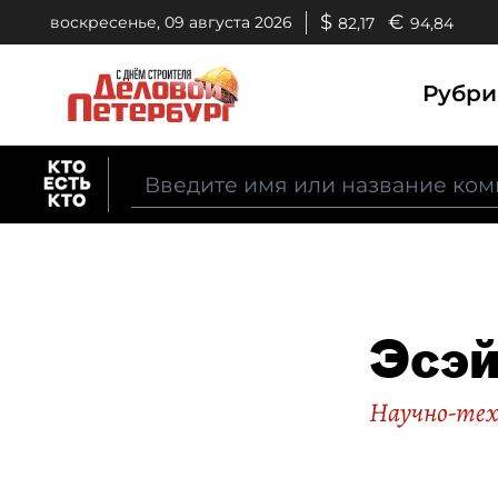
$
€
воскресенье, 09 августа 2026
82,17
94,84
Рубр
Эсэй
Научно-тех