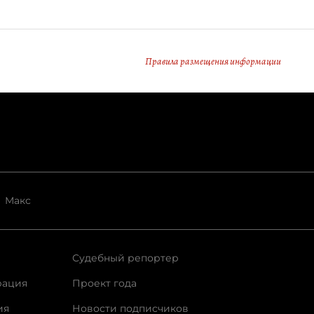
Правила размещения информации
Макс
Судебный репортер
рация
Проект года
ия
Новости подписчиков