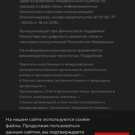
Зарегистрировано Федеральной службой по
надзору в сфере связи, информационных
технологий и массовых коммуникаций
(Роскомнадзор), номер свидетельства ЭЛ № ФС 77
- 65426 от 18.04.2016г.
Функционирует при финансовой поддержке
Министерства цифрового развития, связи и
массовых коммуникаций Российской Федерации.
На информационном ресурсе применяются
рекомендательные технологии. Подробнее.
Перечень иностранных и международных
неправительственных организаций, деятельность
↓
которых признана нежелательной:
В России признаны экстремистскими и запрещены
↓
организации:
Организации, СМИ и физические лица, признанные в
↓
России иностранными агентами:
Список организаций, в том числе иностранных и
↓
международных, признанных террористическими
Настоящий ресурс может содержать материалы
На нашем сайте используются cookie-
18+
файлы. Продолжая пользоваться
данным сайтом, вы подтверждаете
Политика конфиденциальности