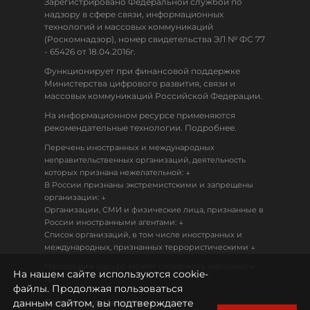
Зарегистрировано Федеральной службой по
надзору в сфере связи, информационных
технологий и массовых коммуникаций
(Роскомнадзор), номер свидетельства ЭЛ № ФС 77
- 65426 от 18.04.2016г.
Функционирует при финансовой поддержке
Министерства цифрового развития, связи и
массовых коммуникаций Российской Федерации.
На информационном ресурсе применяются
рекомендательные технологии. Подробнее.
Перечень иностранных и международных
неправительственных организаций, деятельность
↓
которых признана нежелательной:
В России признаны экстремистскими и запрещены
↓
организации:
Организации, СМИ и физические лица, признанные в
↓
России иностранными агентами:
Список организаций, в том числе иностранных и
↓
международных, признанных террористическими
Настоящий ресурс может содержать материалы
На нашем сайте используются cookie-
18+
файлы. Продолжая пользоваться
данным сайтом, вы подтверждаете
Политика конфиденциальности