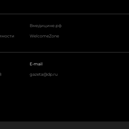
Вмедицине.рф
имости
WelcomeZone
E-mail
8
gazeta@dp.ru