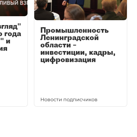
згляд"
Промышленность
ю года
Ленинградской
" и
области –
ия
инвестиции, кадры,
цифровизация
Новости подписчиков