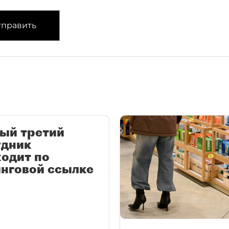
править
ый третий
удник
одит по
нговой ссылке