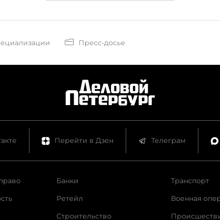
пециализации
Пресс-досье
акте
Перейти в Дзен
Телеграм
право
Банки
Транспорт
сть
Ретейл
Военная опе
Строительство
Происшеств