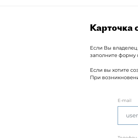
Карточка 
Если Вы владелец
заполните форму 
Если вы хотите со
При возникновени
E-mail
Телефон