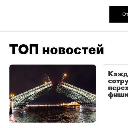
От
ТОП новостей
Кажд
сотр
перех
фиши