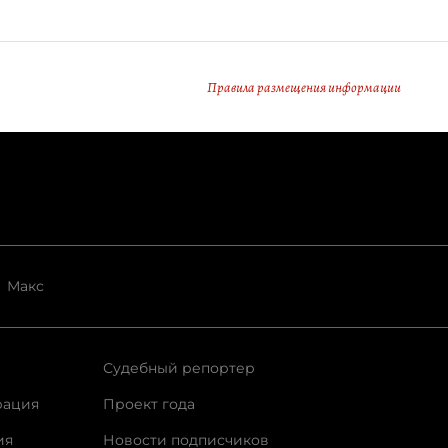
Правила размещения информации
Макс
Судебный репортер
рация
Проект года
ия
Новости подписчиков