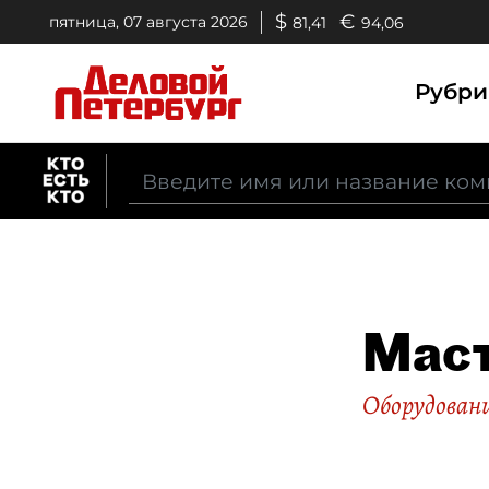
$
€
пятница, 07 августа 2026
81,41
94,06
Рубр
Мас
Оборудован