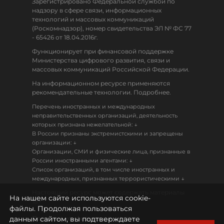
Зарегистрировано Федеральной службой по
надзору в сфере связи, информационных
технологий и массовых коммуникаций
(Роскомнадзор), номер свидетельства ЭЛ № ФС 77
- 65426 от 18.04.2016г.
Функционирует при финансовой поддержке
Министерства цифрового развития, связи и
массовых коммуникаций Российской Федерации.
На информационном ресурсе применяются
рекомендательные технологии. Подробнее.
Перечень иностранных и международных
неправительственных организаций, деятельность
↓
которых признана нежелательной:
В России признаны экстремистскими и запрещены
↓
организации:
Организации, СМИ и физические лица, признанные в
↓
России иностранными агентами:
Список организаций, в том числе иностранных и
↓
международных, признанных террористическими
Настоящий ресурс может содержать материалы
На нашем сайте используются cookie-
18+
файлы. Продолжая пользоваться
данным сайтом, вы подтверждаете
Политика конфиденциальности