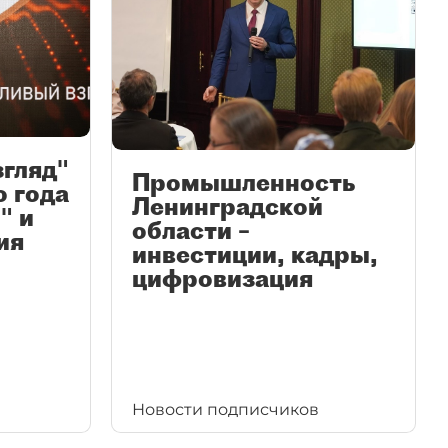
згляд"
Промышленность
ю года
Ленинградской
" и
области –
ия
инвестиции, кадры,
цифровизация
Новости подписчиков