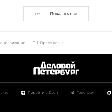
Показать все
пециализации
Пресс-досье
акте
Перейти в Дзен
Телеграм