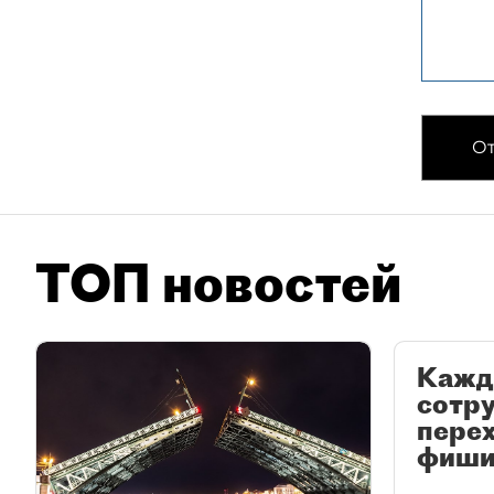
От
ТОП новостей
Кажд
сотр
перех
фиши