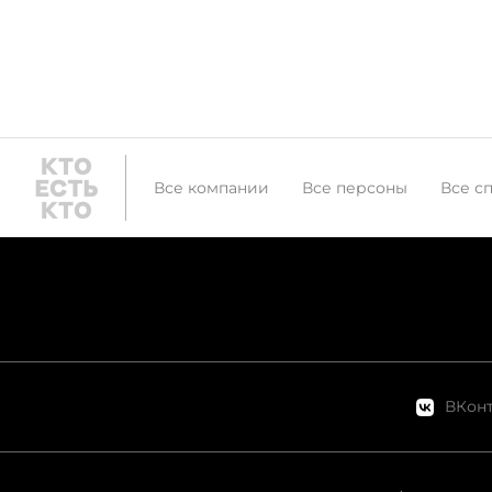
Все компании
Все персоны
Все с
ВКонт