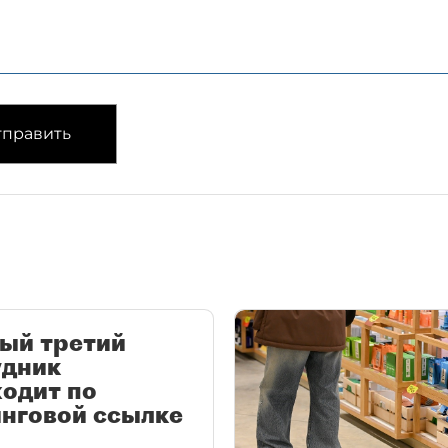
править
ый третий
удник
одит по
нговой ссылке