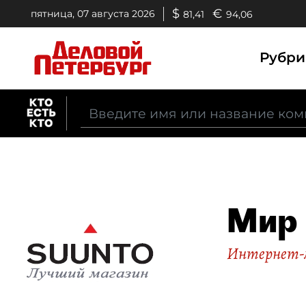
$
€
пятница, 07 августа 2026
81,41
94,06
Рубр
Мир 
Интернет-