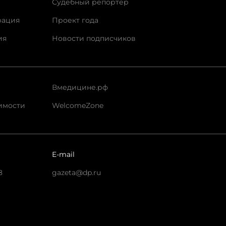
Судебный репортер
рация
Проект года
ия
Новости подписчиков
Вмедицине.рф
имости
WelcomeZone
E-mail
8
gazeta@dp.ru