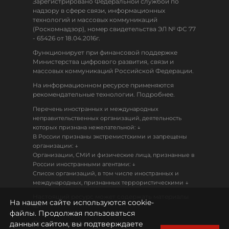
Зарегистрировано Федеральной службой по
надзору в сфере связи, информационных
технологий и массовых коммуникаций
(Роскомнадзор), номер свидетельства ЭЛ № ФС 77
- 65426 от 18.04.2016г.
Функционирует при финансовой поддержке
Министерства цифрового развития, связи и
массовых коммуникаций Российской Федерации.
На информационном ресурсе применяются
рекомендательные технологии. Подробнее.
Перечень иностранных и международных
неправительственных организаций, деятельность
↓
которых признана нежелательной:
В России признаны экстремистскими и запрещены
↓
организации:
Организации, СМИ и физические лица, признанные в
↓
России иностранными агентами:
Список организаций, в том числе иностранных и
↓
международных, признанных террористическими
Настоящий ресурс может содержать материалы
На нашем сайте используются cookie-
18+
файлы. Продолжая пользоваться
данным сайтом, вы подтверждаете
Политика конфиденциальности