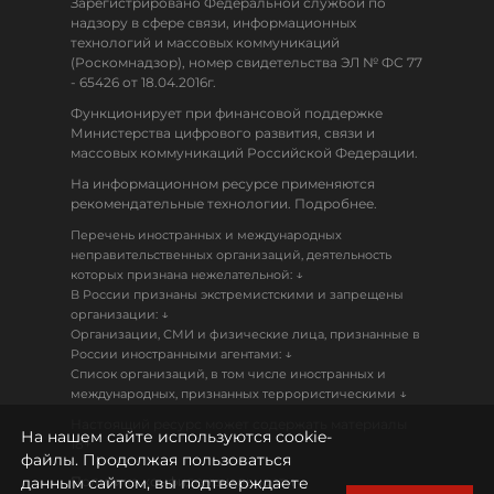
Зарегистрировано Федеральной службой по
надзору в сфере связи, информационных
технологий и массовых коммуникаций
(Роскомнадзор), номер свидетельства ЭЛ № ФС 77
- 65426 от 18.04.2016г.
Функционирует при финансовой поддержке
Министерства цифрового развития, связи и
массовых коммуникаций Российской Федерации.
На информационном ресурсе применяются
рекомендательные технологии. Подробнее.
Перечень иностранных и международных
неправительственных организаций, деятельность
↓
которых признана нежелательной:
В России признаны экстремистскими и запрещены
↓
организации:
Организации, СМИ и физические лица, признанные в
↓
России иностранными агентами:
Список организаций, в том числе иностранных и
↓
международных, признанных террористическими
Настоящий ресурс может содержать материалы
На нашем сайте используются cookie-
18+
файлы. Продолжая пользоваться
данным сайтом, вы подтверждаете
Политика конфиденциальности