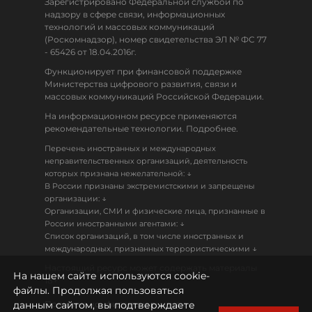
Зарегистрировано Федеральной службой по
надзору в сфере связи, информационных
технологий и массовых коммуникаций
(Роскомнадзор), номер свидетельства ЭЛ № ФС 77
- 65426 от 18.04.2016г.
Функционирует при финансовой поддержке
Министерства цифрового развития, связи и
массовых коммуникаций Российской Федерации.
На информационном ресурсе применяются
рекомендательные технологии. Подробнее.
Перечень иностранных и международных
неправительственных организаций, деятельность
↓
которых признана нежелательной:
В России признаны экстремистскими и запрещены
↓
организации:
Организации, СМИ и физические лица, признанные в
↓
России иностранными агентами:
Список организаций, в том числе иностранных и
↓
международных, признанных террористическими
Настоящий ресурс может содержать материалы
На нашем сайте используются cookie-
18+
файлы. Продолжая пользоваться
данным сайтом, вы подтверждаете
Политика конфиденциальности