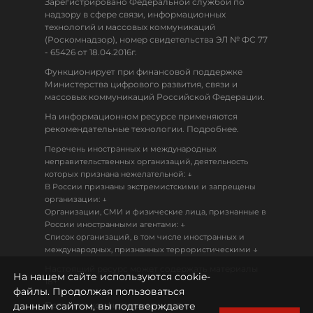
Зарегистрировано Федеральной службой по
надзору в сфере связи, информационных
технологий и массовых коммуникаций
(Роскомнадзор), номер свидетельства ЭЛ № ФС 77
- 65426 от 18.04.2016г.
Функционирует при финансовой поддержке
Министерства цифрового развития, связи и
массовых коммуникаций Российской Федерации.
На информационном ресурсе применяются
рекомендательные технологии. Подробнее.
Перечень иностранных и международных
неправительственных организаций, деятельность
↓
которых признана нежелательной:
В России признаны экстремистскими и запрещены
↓
организации:
Организации, СМИ и физические лица, признанные в
↓
России иностранными агентами:
Список организаций, в том числе иностранных и
↓
международных, признанных террористическими
Настоящий ресурс может содержать материалы
На нашем сайте используются cookie-
18+
файлы. Продолжая пользоваться
данным сайтом, вы подтверждаете
Политика конфиденциальности