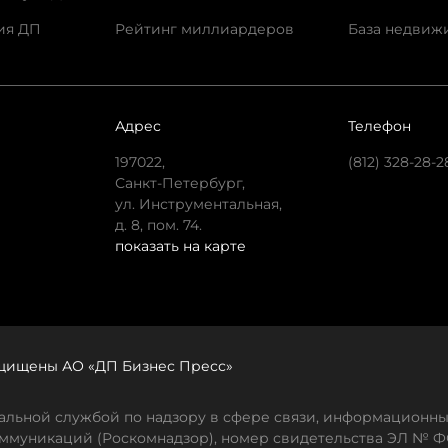
ия ДП
Рейтинг миллиардеров
База недвиж
Адрес
Телефон
197022,
(812) 328-28-2
Санкт-Петербург,
ул. Инструментальная,
д. 8, пом. 74.
показать на карте
защищены АО «ДП Бизнес Пресс»
льной службой по надзору в сфере связи, информационны
ммуникаций (Роскомнадзор), номер свидетельства ЭЛ № ФС