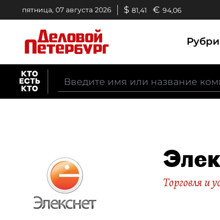
$
€
пятница, 07 августа 2026
81,41
94,06
Рубр
Элек
Торговля и у