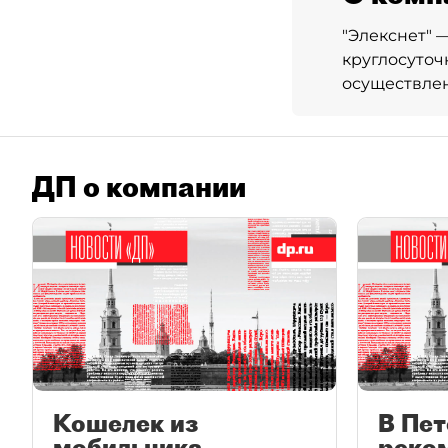
"Элекснет" 
круглосуточ
осуществле
ДП о компании
Кошелек из
В Пет
мобильника
реко