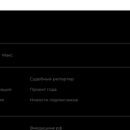
Макс
Судебный репортер
рация
Проект года
ия
Новости подписчиков
Вмедицине.рф