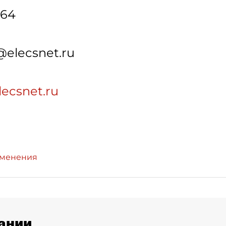
-64
elecsnet.ru
lecsnet.ru
зменения
ании