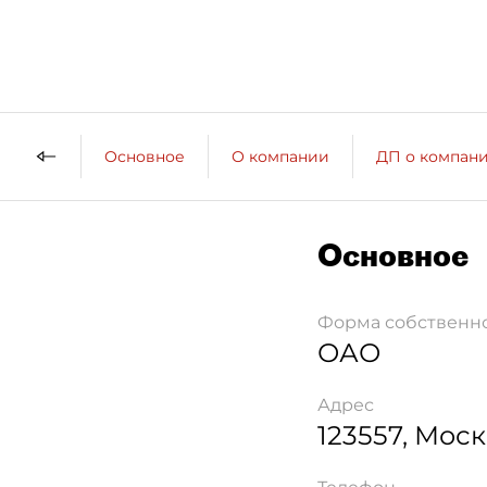
Основное
О компании
ДП о компан
Основное
Форма собственн
ОАО
Адрес
123557
,
Моск