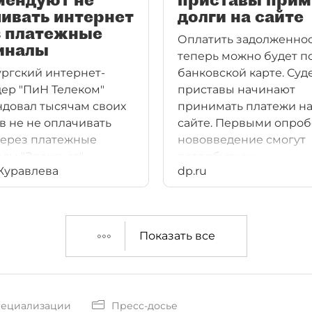
ивать интернет
долги на сайте
з платежные
Оплатить задолженно
иналы
теперь можно будет п
ргский интернет-
банковской карте. Су
ер "ПиН Телеком"
приставы начинают
довал тысячам своих
принимать платежи на
в не не оплачивать
сайте. Первыми опроб
через платежные
нововведение смогут
лы "Элекснет".
петербуржцы.
Журавлева
dp.ru
сь и терминалам QIWI.
Показать все
пециализации
Пресс-досье