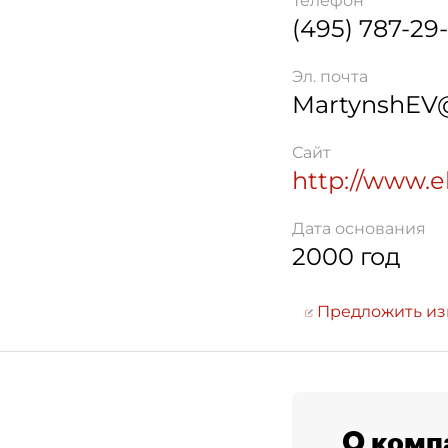
Телефон
(495) 787-29
Эл. почта
MartynshEV@
Сайт
http://www.e
Дата основания
2000 год
Предложить и
О комп