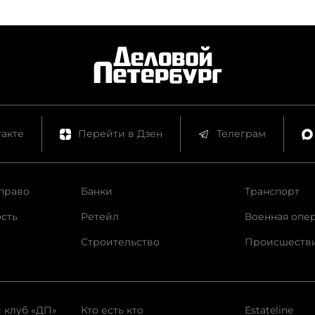
акте
Перейти в Дзен
Телеграм
право
Банки
Транспорт
сть
Ретейл
Военная опе
Строительство
Происшеств
 клуб «ДП»
Кто есть кто
Estateline