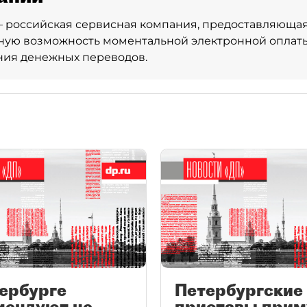
— российская сервисная компания, предоставляюща
ную возможность моментальной электронной оплаты 
ния денежных переводов.
ербурге
Петербургские
мендуют не
приставы прим