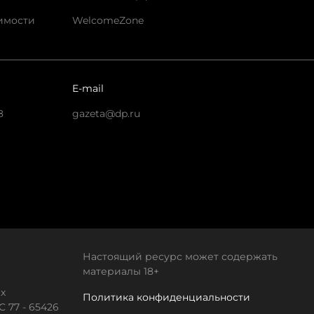
имости
WelcomeZone
E-mail
8
gazeta@dp.ru
Настоящий ресурс может содержать
материалы 18+
х
Политика конфиденциальности
 77 - 65426