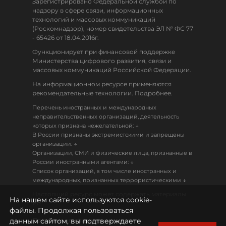
Зарегистрировано Федеральной службой по
надзору в сфере связи, информационных
технологий и массовых коммуникаций
(Роскомнадзор), номер свидетельства ЭЛ № ФС 77
- 65426 от 18.04.2016г.
Функционирует при финансовой поддержке
Министерства цифрового развития, связи и
массовых коммуникаций Российской Федерации.
На информационном ресурсе применяются
рекомендательные технологии. Подробнее.
Перечень иностранных и международных
неправительственных организаций, деятельность
↓
которых признана нежелательной:
В России признаны экстремистскими и запрещены
↓
организации:
Организации, СМИ и физические лица, признанные в
↓
России иностранными агентами:
Список организаций, в том числе иностранных и
↓
международных, признанных террористическими
Настоящий ресурс может содержать материалы
На нашем сайте используются cookie-
18+
файлы. Продолжая пользоваться
данным сайтом, вы подтверждаете
Политика конфиденциальности