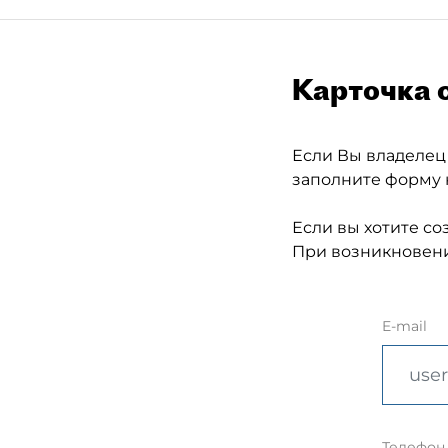
Карточка 
Если Вы владелец
заполните форму 
Если вы хотите со
При возникновени
E-mail
Телефон