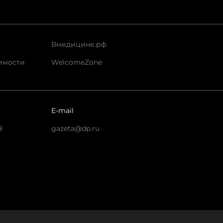
Вмедицине.рф
имости
WelcomeZone
E-mail
8
gazeta@dp.ru