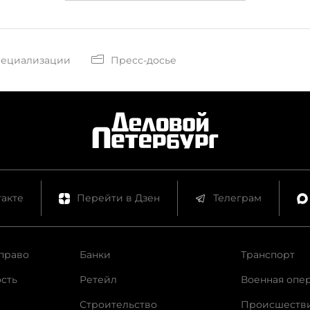
пециализации
Пресс-досье
акте
Перейти в Дзен
Телеграм
право
Банки
Транспорт
сть
Ретейл
Военная опе
Строительство
Происшеств