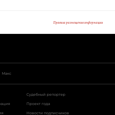
Правила размещения информации
Макс
Судебный репортер
рация
Проект года
ия
Новости подписчиков