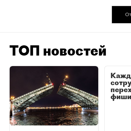
От
ТОП новостей
Кажд
сотр
перех
фиши