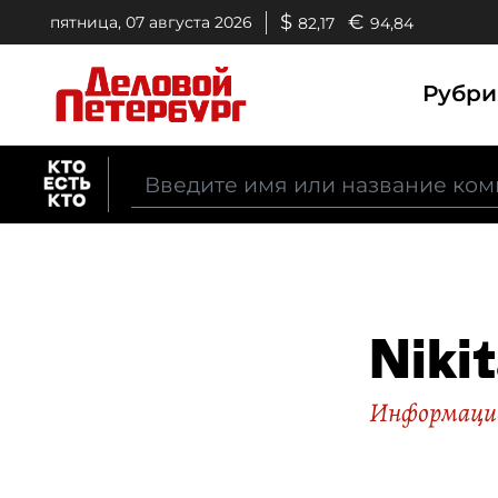
$
€
пятница, 07 августа 2026
82,17
94,84
Рубр
Niki
Информацио