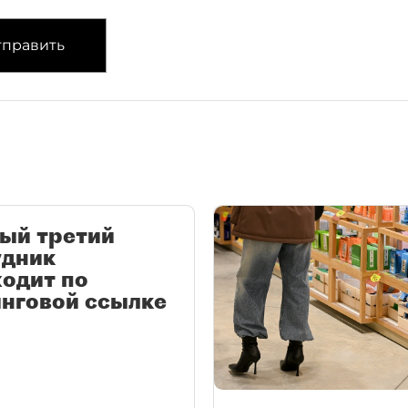
править
ый третий
удник
одит по
нговой ссылке