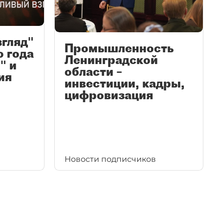
згляд"
Промышленность
ю года
Ленинградской
" и
области –
ия
инвестиции, кадры,
цифровизация
Новости подписчиков