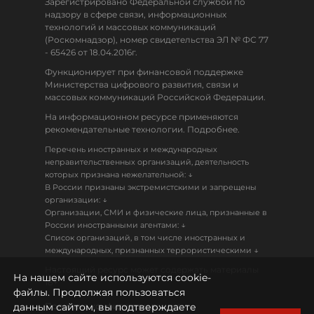
Зарегистрировано Федеральной службой по
надзору в сфере связи, информационных
технологий и массовых коммуникаций
(Роскомнадзор), номер свидетельства ЭЛ № ФС 77
- 65426 от 18.04.2016г.
Функционирует при финансовой поддержке
Министерства цифрового развития, связи и
массовых коммуникаций Российской Федерации.
На информационном ресурсе применяются
рекомендательные технологии. Подробнее.
Перечень иностранных и международных
неправительственных организаций, деятельность
↓
которых признана нежелательной:
В России признаны экстремистскими и запрещены
↓
организации:
Организации, СМИ и физические лица, признанные в
↓
России иностранными агентами:
Список организаций, в том числе иностранных и
↓
международных, признанных террористическими
Настоящий ресурс может содержать материалы
На нашем сайте используются cookie-
18+
файлы. Продолжая пользоваться
данным сайтом, вы подтверждаете
Политика конфиденциальности