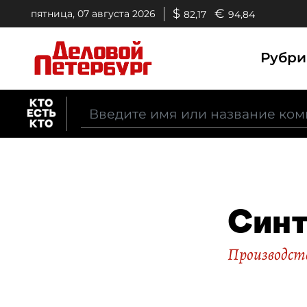
$
€
пятница, 07 августа 2026
82,17
94,84
Рубр
Синт
Производст