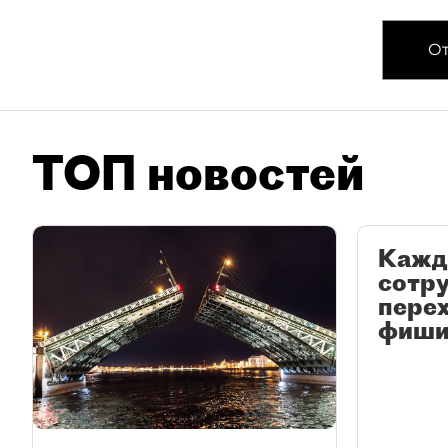
От
ТОП новостей
Кажд
сотр
перех
фиши