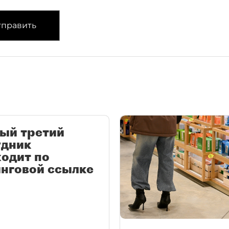
править
ый третий
удник
одит по
нговой ссылке