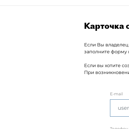
Карточка 
Если Вы владелец
заполните форму 
Если вы хотите со
При возникновени
E-mail
Телефон