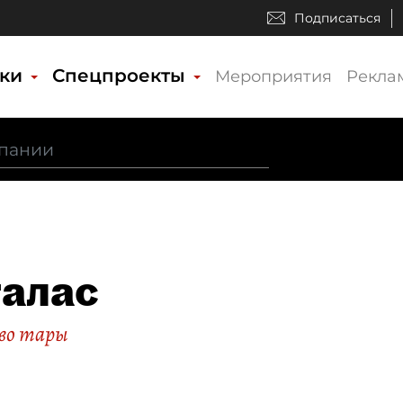
Подписаться
ики
Спецпроекты
Мероприятия
Рекла
алас
во тары