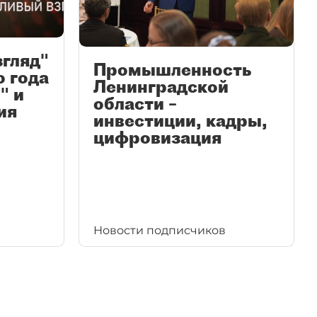
згляд"
Промышленность
ю года
Ленинградской
" и
области –
ия
инвестиции, кадры,
цифровизация
Новости подписчиков