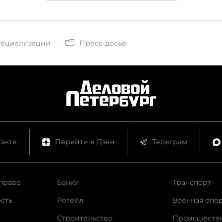
пециализации
Пресс-досье
акте
Перейти в Дзен
Телеграм
право
Банки
Транспорт
сть
Ретейл
Военная опе
Строительство
Происшеств