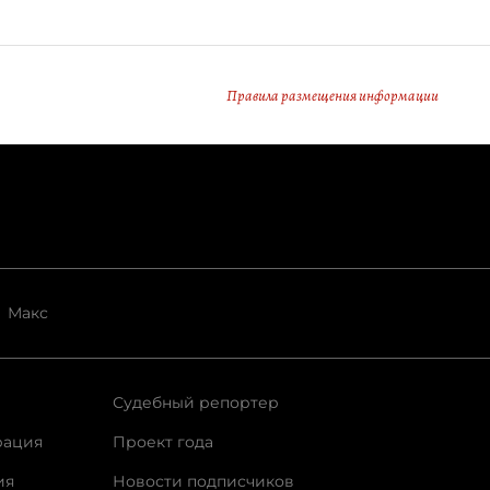
Правила размещения информации
Макс
Судебный репортер
рация
Проект года
ия
Новости подписчиков