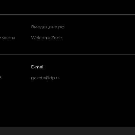
Вмедицине.рф
имости
WelcomeZone
E-mail
8
gazeta@dp.ru