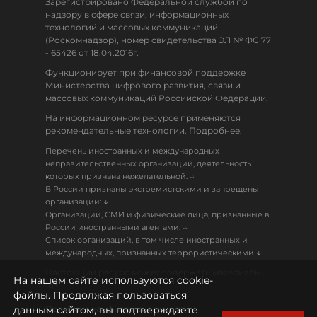
Зарегистрировано Федеральной службой по
надзору в сфере связи, информационных
технологий и массовых коммуникаций
(Роскомнадзор), номер свидетельства ЭЛ № ФС 77
- 65426 от 18.04.2016г.
Функционирует при финансовой поддержке
Министерства цифрового развития, связи и
массовых коммуникаций Российской Федерации.
На информационном ресурсе применяются
рекомендательные технологии. Подробнее.
Перечень иностранных и международных
неправительственных организаций, деятельность
↓
которых признана нежелательной:
В России признаны экстремистскими и запрещены
↓
организации:
Организации, СМИ и физические лица, признанные в
↓
России иностранными агентами:
Список организаций, в том числе иностранных и
↓
международных, признанных террористическими
Настоящий ресурс может содержать материалы
На нашем сайте используются cookie-
18+
файлы. Продолжая пользоваться
данным сайтом, вы подтверждаете
Политика конфиденциальности