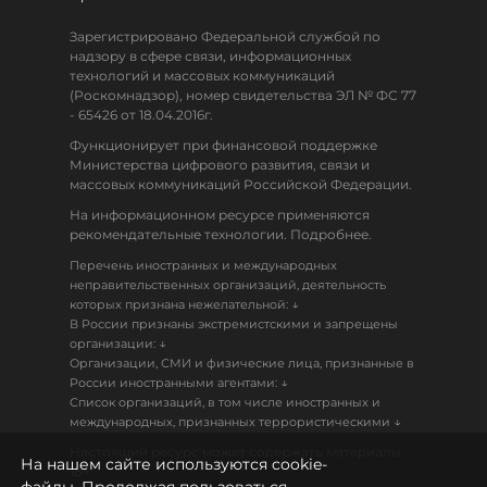
Зарегистрировано Федеральной службой по
надзору в сфере связи, информационных
технологий и массовых коммуникаций
(Роскомнадзор), номер свидетельства ЭЛ № ФС 77
- 65426 от 18.04.2016г.
Функционирует при финансовой поддержке
Министерства цифрового развития, связи и
массовых коммуникаций Российской Федерации.
На информационном ресурсе применяются
рекомендательные технологии. Подробнее.
Перечень иностранных и международных
неправительственных организаций, деятельность
↓
которых признана нежелательной:
В России признаны экстремистскими и запрещены
↓
организации:
Организации, СМИ и физические лица, признанные в
↓
России иностранными агентами:
Список организаций, в том числе иностранных и
↓
международных, признанных террористическими
Настоящий ресурс может содержать материалы
На нашем сайте используются cookie-
18+