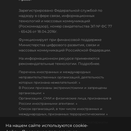
Зарегистрировано Федеральной службой по
надзору в сфере связи, информационных
технологий и массовых коммуникаций
(Роскомнадзор), номер свидетельства ЭЛ № ФС 77
- 65426 от 18.04.2016г.
Функционирует при финансовой поддержке
Министерства цифрового развития, связи и
массовых коммуникаций Российской Федерации.
На информационном ресурсе применяются
рекомендательные технологии. Подробнее.
Перечень иностранных и международных
неправительственных организаций, деятельность
↓
которых признана нежелательной:
В России признаны экстремистскими и запрещены
↓
организации:
Организации, СМИ и физические лица, признанные в
↓
России иностранными агентами:
Список организаций, в том числе иностранных и
↓
международных, признанных террористическими
Настоящий ресурс может содержать материалы
На нашем сайте используются cookie-
18+