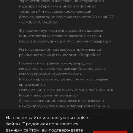
Зарегистрировано Федеральной службой по
надзору в сфере связи, информационных
технологий и массовых коммуникаций
(Роскомнадзор), номер свидетельства ЭЛ № ФС 77
- 65426 от 18.04.2016г.
Функционирует при финансовой поддержке
Министерства цифрового развития, связи и
массовых коммуникаций Российской Федерации.
На информационном ресурсе применяются
рекомендательные технологии. Подробнее.
Перечень иностранных и международных
неправительственных организаций, деятельность
↓
которых признана нежелательной:
В России признаны экстремистскими и запрещены
↓
организации:
Организации, СМИ и физические лица, признанные в
↓
России иностранными агентами:
Список организаций, в том числе иностранных и
↓
международных, признанных террористическими
Настоящий ресурс может содержать материалы
На нашем сайте используются cookie-
18+
файлы. Продолжая пользоваться
данным сайтом, вы подтверждаете
Политика конфиденциальности