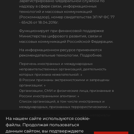
Зарегистрировано Федеральной службой по
надзору в сфере связи, информационных
технологий и массовых коммуникаций
(Роскомнадзор), номер свидетельства ЭЛ № ФС 77
- 65426 от 18.04.2016г.
Функционирует при финансовой поддержке
Министерства цифрового развития, связи и
массовых коммуникаций Российской Федерации.
На информационном ресурсе применяются
рекомендательные технологии. Подробнее.
Перечень иностранных и международных
неправительственных организаций, деятельность
↓
которых признана нежелательной:
В России признаны экстремистскими и запрещены
↓
организации:
Организации, СМИ и физические лица, признанные в
↓
России иностранными агентами:
Список организаций, в том числе иностранных и
↓
международных, признанных террористическими
Настоящий ресурс может содержать материалы
На нашем сайте используются cookie-
18+
файлы. Продолжая пользоваться
данным сайтом, вы подтверждаете
Политика конфиденциальности