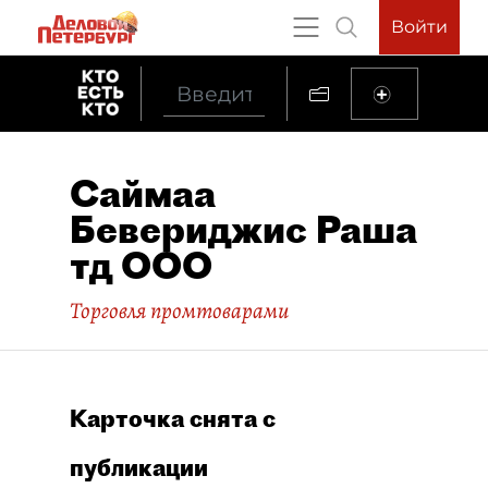
Войти
Саймаа
Бевериджис Раша
тд ООО
Торговля промтоварами
Карточка снята с
публикации