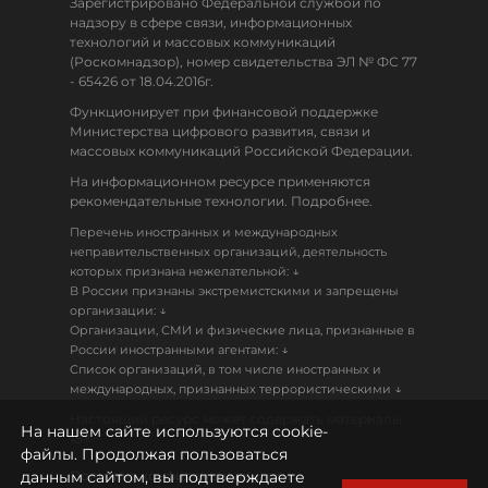
Зарегистрировано Федеральной службой по
надзору в сфере связи, информационных
технологий и массовых коммуникаций
(Роскомнадзор), номер свидетельства ЭЛ № ФС 77
- 65426 от 18.04.2016г.
Функционирует при финансовой поддержке
Министерства цифрового развития, связи и
массовых коммуникаций Российской Федерации.
На информационном ресурсе применяются
рекомендательные технологии. Подробнее.
Перечень иностранных и международных
неправительственных организаций, деятельность
↓
которых признана нежелательной:
В России признаны экстремистскими и запрещены
↓
организации:
Организации, СМИ и физические лица, признанные в
↓
России иностранными агентами:
Список организаций, в том числе иностранных и
↓
международных, признанных террористическими
Настоящий ресурс может содержать материалы
На нашем сайте используются cookie-
18+
файлы. Продолжая пользоваться
данным сайтом, вы подтверждаете
Политика конфиденциальности