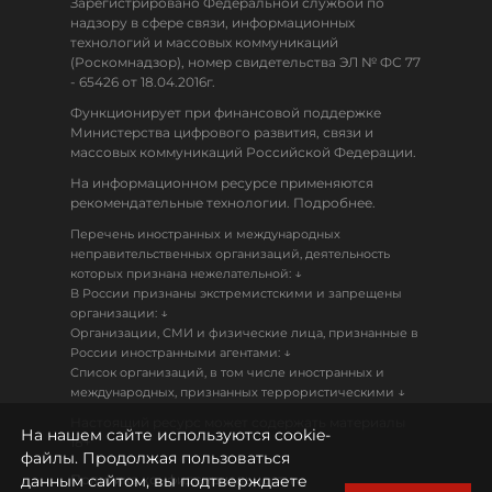
Зарегистрировано Федеральной службой по
надзору в сфере связи, информационных
технологий и массовых коммуникаций
(Роскомнадзор), номер свидетельства ЭЛ № ФС 77
- 65426 от 18.04.2016г.
Функционирует при финансовой поддержке
Министерства цифрового развития, связи и
массовых коммуникаций Российской Федерации.
На информационном ресурсе применяются
рекомендательные технологии. Подробнее.
Перечень иностранных и международных
неправительственных организаций, деятельность
↓
которых признана нежелательной:
В России признаны экстремистскими и запрещены
↓
организации:
Организации, СМИ и физические лица, признанные в
↓
России иностранными агентами:
Список организаций, в том числе иностранных и
↓
международных, признанных террористическими
Настоящий ресурс может содержать материалы
На нашем сайте используются cookie-
18+
файлы. Продолжая пользоваться
данным сайтом, вы подтверждаете
Политика конфиденциальности