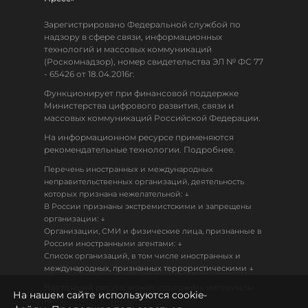
Зарегистрировано Федеральной службой по
надзору в сфере связи, информационных
технологий и массовых коммуникаций
(Роскомнадзор), номер свидетельства ЭЛ № ФС 77
- 65426 от 18.04.2016г.
Функционирует при финансовой поддержке
Министерства цифрового развития, связи и
массовых коммуникаций Российской Федерации.
На информационном ресурсе применяются
рекомендательные технологии. Подробнее.
Перечень иностранных и международных
неправительственных организаций, деятельность
↓
которых признана нежелательной:
В России признаны экстремистскими и запрещены
↓
организации:
Организации, СМИ и физические лица, признанные в
↓
России иностранными агентами:
Список организаций, в том числе иностранных и
↓
международных, признанных террористическими
Настоящий ресурс может содержать материалы
На нашем сайте используются cookie-
18+