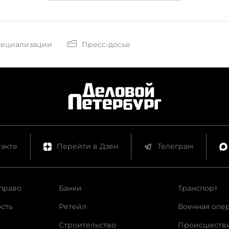
пециализации
Пресс-досье
акте
Перейти в Дзен
Телеграм
право
Банки
Транспорт
сть
Ретейл
Военная опе
Строительство
Происшеств