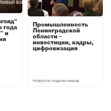
згляд"
Промышленность
ю года
Ленинградской
" и
области –
ия
инвестиции, кадры,
цифровизация
Новости подписчиков