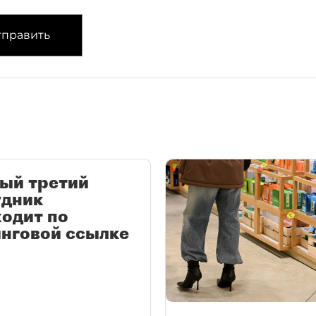
править
ый третий
удник
одит по
нговой ссылке