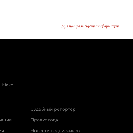
Правила размещения информации
Макс
Судебный репортер
рация
Проект года
ия
Новости подписчиков