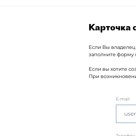
Карточка 
Если Вы владелец
заполните форму 
Если вы хотите со
При возникновени
E-mail
Телефон