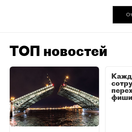
От
ТОП новостей
Кажд
сотр
перех
фиши