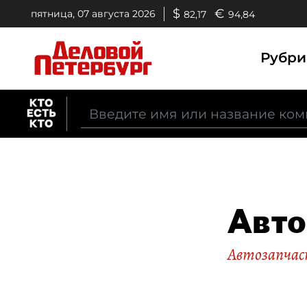
$
€
пятница, 07 августа 2026
82,17
94,84
Рубр
Авт
Автозапчаст