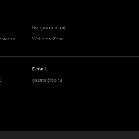
Вмедицине.рф
имости
WelcomeZone
E-mail
8
gazeta@dp.ru