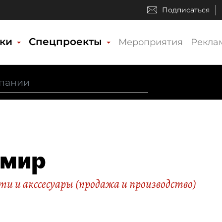
Подписаться
ики
Спецпроекты
Мероприятия
Рекла
омир
и и акссесуары (продажа и производство)