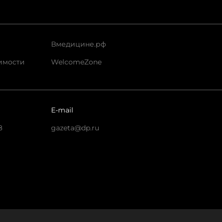
Вмедицине.рф
имости
WelcomeZone
E-mail
8
gazeta@dp.ru