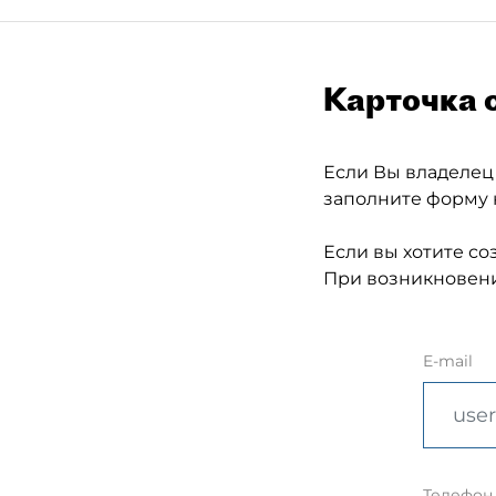
Карточка 
Если Вы владелец
заполните форму 
Если вы хотите со
При возникновени
E-mail
Телефон