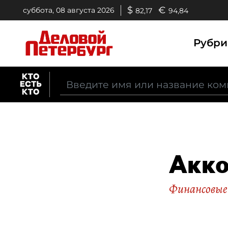
$
€
суббота, 08 августа 2026
82,17
94,84
Рубр
Акко
Финансовые 