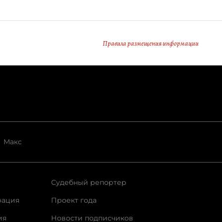
Правила размещения информации
Макс
Судебный репортер
рация
Проект года
ия
Новости подписчиков