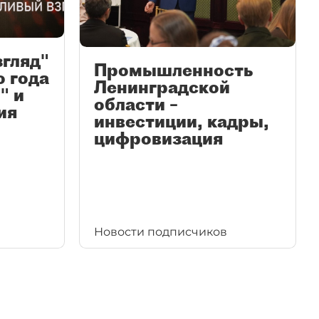
згляд"
Промышленность
ю года
Ленинградской
" и
области –
ия
инвестиции, кадры,
цифровизация
Новости подписчиков