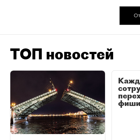
От
ТОП новостей
Кажд
сотр
перех
фиши