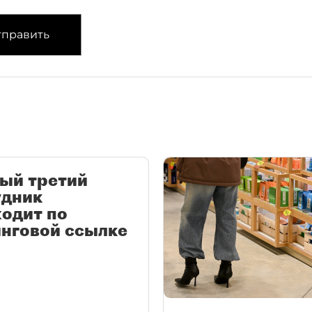
править
ый третий
удник
одит по
нговой ссылке