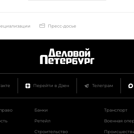
пециализации
Пресс-досье
акте
Перейти в Дзен
Телеграм
право
Банки
Транспорт
сть
Ретейл
Военная опе
Строительство
Происшеств