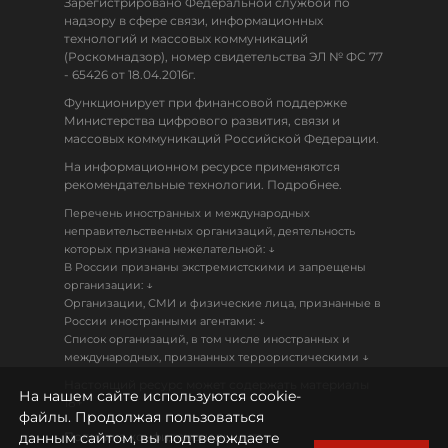
Зарегистрировано Федеральной службой по
надзору в сфере связи, информационных
технологий и массовых коммуникаций
(Роскомнадзор), номер свидетельства ЭЛ № ФС 77
- 65426 от 18.04.2016г.
Функционирует при финансовой поддержке
Министерства цифрового развития, связи и
массовых коммуникаций Российской Федерации.
На информационном ресурсе применяются
рекомендательные технологии. Подробнее.
Перечень иностранных и международных
неправительственных организаций, деятельность
↓
которых признана нежелательной:
В России признаны экстремистскими и запрещены
↓
организации:
Организации, СМИ и физические лица, признанные в
↓
России иностранными агентами:
Список организаций, в том числе иностранных и
↓
международных, признанных террористическими
Настоящий ресурс может содержать материалы
На нашем сайте используются cookie-
18+
файлы. Продолжая пользоваться
данным сайтом, вы подтверждаете
Политика конфиденциальности