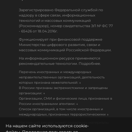
Зарегистрировано Федеральной службой по
надзору в сфере связи, информационных
технологий и массовых коммуникаций
(Роскомнадзор), номер свидетельства ЭЛ № ФС 77
- 65426 от 18.04.2016г.
Функционирует при финансовой поддержке
Министерства цифрового развития, связи и
массовых коммуникаций Российской Федерации.
На информационном ресурсе применяются
рекомендательные технологии. Подробнее.
Перечень иностранных и международных
неправительственных организаций, деятельность
↓
которых признана нежелательной:
В России признаны экстремистскими и запрещены
↓
организации:
Организации, СМИ и физические лица, признанные в
↓
России иностранными агентами:
Список организаций, в том числе иностранных и
↓
международных, признанных террористическими
Настоящий ресурс может содержать материалы
На нашем сайте используются cookie-
18+