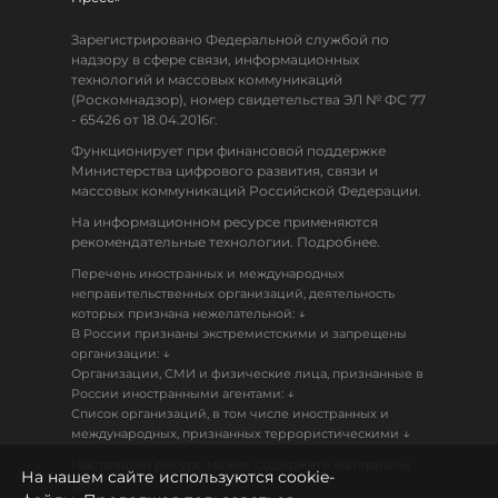
Зарегистрировано Федеральной службой по
надзору в сфере связи, информационных
технологий и массовых коммуникаций
(Роскомнадзор), номер свидетельства ЭЛ № ФС 77
- 65426 от 18.04.2016г.
Функционирует при финансовой поддержке
Министерства цифрового развития, связи и
массовых коммуникаций Российской Федерации.
На информационном ресурсе применяются
рекомендательные технологии. Подробнее.
Перечень иностранных и международных
неправительственных организаций, деятельность
↓
которых признана нежелательной:
В России признаны экстремистскими и запрещены
↓
организации:
Организации, СМИ и физические лица, признанные в
↓
России иностранными агентами:
Список организаций, в том числе иностранных и
↓
международных, признанных террористическими
Настоящий ресурс может содержать материалы
На нашем сайте используются cookie-
18+