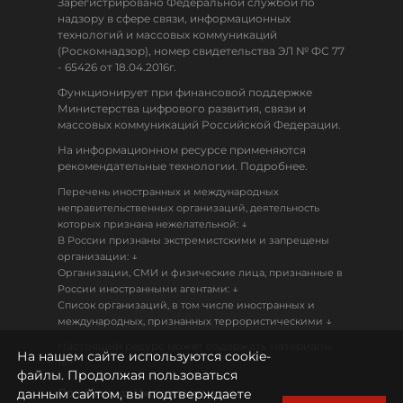
Зарегистрировано Федеральной службой по
надзору в сфере связи, информационных
технологий и массовых коммуникаций
(Роскомнадзор), номер свидетельства ЭЛ № ФС 77
- 65426 от 18.04.2016г.
Функционирует при финансовой поддержке
Министерства цифрового развития, связи и
массовых коммуникаций Российской Федерации.
На информационном ресурсе применяются
рекомендательные технологии. Подробнее.
Перечень иностранных и международных
неправительственных организаций, деятельность
↓
которых признана нежелательной:
В России признаны экстремистскими и запрещены
↓
организации:
Организации, СМИ и физические лица, признанные в
↓
России иностранными агентами:
Список организаций, в том числе иностранных и
↓
международных, признанных террористическими
Настоящий ресурс может содержать материалы
На нашем сайте используются cookie-
18+
файлы. Продолжая пользоваться
данным сайтом, вы подтверждаете
Политика конфиденциальности