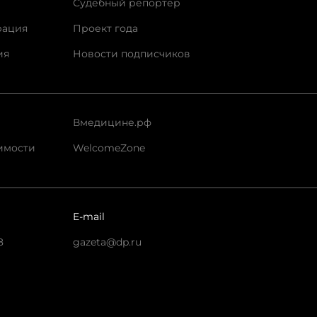
Судебный репортер
рация
Проект года
ия
Новости подписчиков
Вмедицине.рф
имости
WelcomeZone
E-mail
8
gazeta@dp.ru