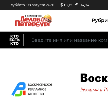
$
€
суббота, 08 августа 2026
82,17
94,84
Рубр
Воск
Реклама и P