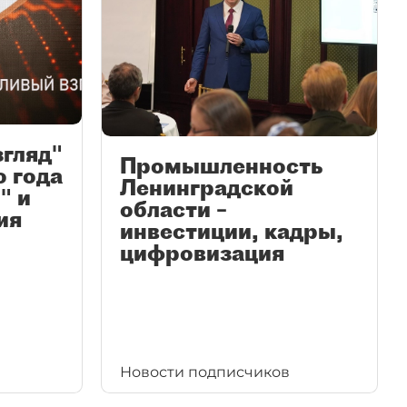
згляд"
Промышленность
ю года
Ленинградской
" и
области –
ия
инвестиции, кадры,
цифровизация
Новости подписчиков