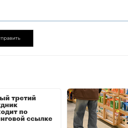
править
ый третий
удник
одит по
нговой ссылке