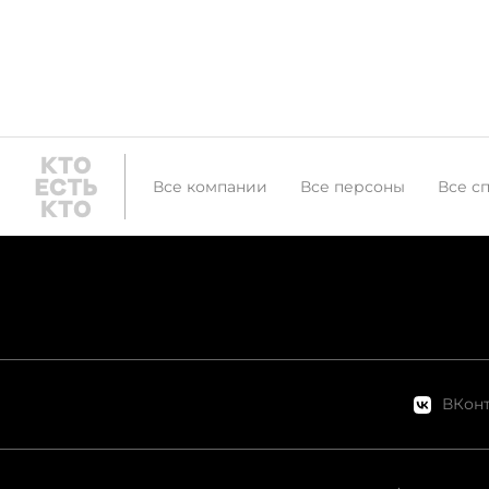
Все компании
Все персоны
Все с
ВКонт