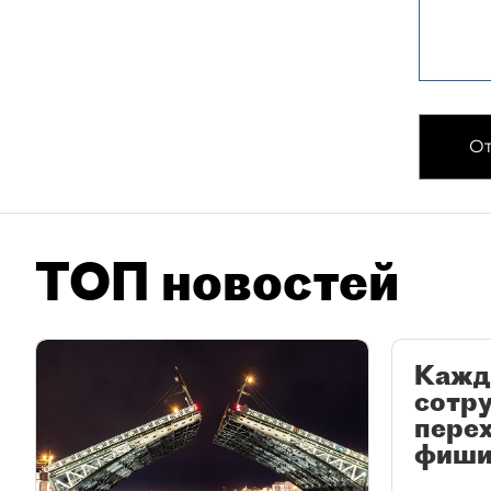
От
ТОП новостей
Кажд
сотр
перех
фиши