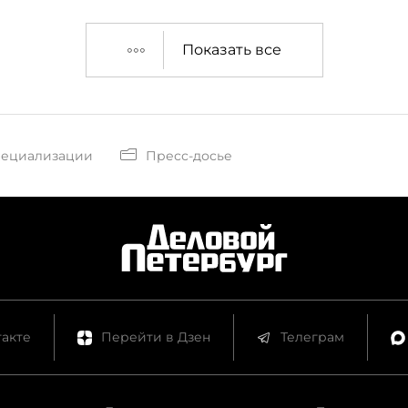
Показать все
пециализации
Пресс-досье
акте
Перейти в Дзен
Телеграм