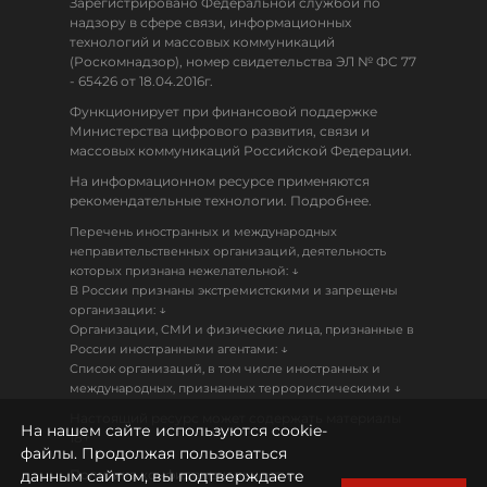
Зарегистрировано Федеральной службой по
надзору в сфере связи, информационных
технологий и массовых коммуникаций
(Роскомнадзор), номер свидетельства ЭЛ № ФС 77
- 65426 от 18.04.2016г.
Функционирует при финансовой поддержке
Министерства цифрового развития, связи и
массовых коммуникаций Российской Федерации.
На информационном ресурсе применяются
рекомендательные технологии. Подробнее.
Перечень иностранных и международных
неправительственных организаций, деятельность
↓
которых признана нежелательной:
В России признаны экстремистскими и запрещены
↓
организации:
Организации, СМИ и физические лица, признанные в
↓
России иностранными агентами:
Список организаций, в том числе иностранных и
↓
международных, признанных террористическими
Настоящий ресурс может содержать материалы
На нашем сайте используются cookie-
18+
файлы. Продолжая пользоваться
данным сайтом, вы подтверждаете
Политика конфиденциальности