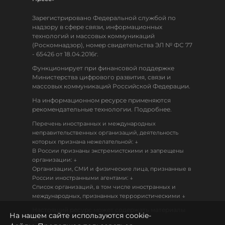
Зарегистрировано Федеральной службой по
надзору в сфере связи, информационных
технологий и массовых коммуникаций
(Роскомнадзор), номер свидетельства ЭЛ № ФС 77
- 65426 от 18.04.2016г.
Функционирует при финансовой поддержке
Министерства цифрового развития, связи и
массовых коммуникаций Российской Федерации.
На информационном ресурсе применяются
рекомендательные технологии. Подробнее.
Перечень иностранных и международных
неправительственных организаций, деятельность
↓
которых признана нежелательной:
В России признаны экстремистскими и запрещены
↓
организации:
Организации, СМИ и физические лица, признанные в
↓
России иностранными агентами:
Список организаций, в том числе иностранных и
↓
международных, признанных террористическими
Настоящий ресурс может содержать материалы
На нашем сайте используются cookie-
18+