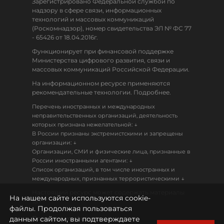
Зарегистрировано Федеральной службой по
надзору в сфере связи, информационных
технологий и массовых коммуникаций
(Роскомнадзор), номер свидетельства ЭЛ № ФС 77
- 65426 от 18.04.2016г.
Функционирует при финансовой поддержке
Министерства цифрового развития, связи и
массовых коммуникаций Российской Федерации.
На информационном ресурсе применяются
рекомендательные технологии. Подробнее.
Перечень иностранных и международных
неправительственных организаций, деятельность
↓
которых признана нежелательной:
В России признаны экстремистскими и запрещены
↓
организации:
Организации, СМИ и физические лица, признанные в
↓
России иностранными агентами:
Список организаций, в том числе иностранных и
↓
международных, признанных террористическими
Настоящий ресурс может содержать материалы
На нашем сайте используются cookie-
18+
файлы. Продолжая пользоваться
данным сайтом, вы подтверждаете
Политика конфиденциальности