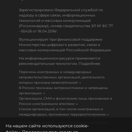
Зарегистрировано Федеральной службой по
надзору в сфере связи, информационных
технологий и массовых коммуникаций
(Роскомнадзор), номер свидетельства ЭЛ № ФС 77
- 65426 от 18.04.2016г.
Функционирует при финансовой поддержке
Министерства цифрового развития, связи и
массовых коммуникаций Российской Федерации.
На информационном ресурсе применяются
рекомендательные технологии. Подробнее.
Перечень иностранных и международных
неправительственных организаций, деятельность
↓
которых признана нежелательной:
В России признаны экстремистскими и запрещены
↓
организации:
Организации, СМИ и физические лица, признанные в
↓
России иностранными агентами:
Список организаций, в том числе иностранных и
↓
международных, признанных террористическими
Настоящий ресурс может содержать материалы
На нашем сайте используются cookie-
18+