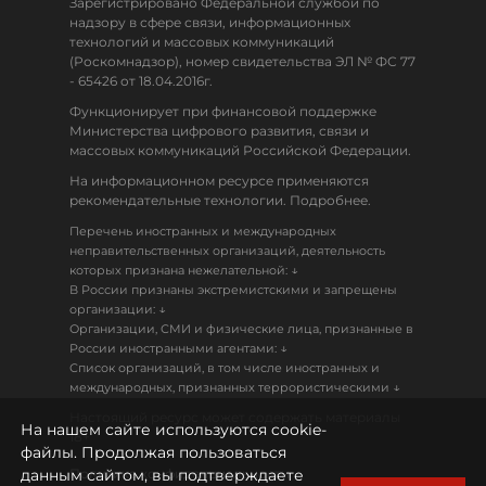
Зарегистрировано Федеральной службой по
надзору в сфере связи, информационных
технологий и массовых коммуникаций
(Роскомнадзор), номер свидетельства ЭЛ № ФС 77
- 65426 от 18.04.2016г.
Функционирует при финансовой поддержке
Министерства цифрового развития, связи и
массовых коммуникаций Российской Федерации.
На информационном ресурсе применяются
рекомендательные технологии. Подробнее.
Перечень иностранных и международных
неправительственных организаций, деятельность
↓
которых признана нежелательной:
В России признаны экстремистскими и запрещены
↓
организации:
Организации, СМИ и физические лица, признанные в
↓
России иностранными агентами:
Список организаций, в том числе иностранных и
↓
международных, признанных террористическими
Настоящий ресурс может содержать материалы
На нашем сайте используются cookie-
18+
файлы. Продолжая пользоваться
данным сайтом, вы подтверждаете
Политика конфиденциальности