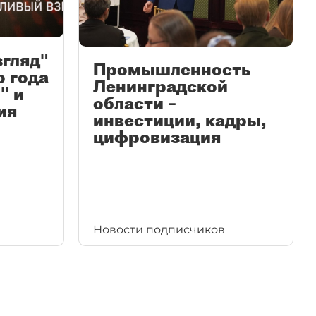
згляд"
Промышленность
ю года
Ленинградской
" и
области –
ия
инвестиции, кадры,
цифровизация
Новости подписчиков