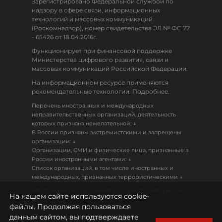
Зарегистрировано Федеральной службой по
надзору в сфере связи, информационных
технологий и массовых коммуникаций
(Роскомнадзор), номер свидетельства ЭЛ № ФС 77
- 65426 от 18.04.2016г.
Функционирует при финансовой поддержке
Министерства цифрового развития, связи и
массовых коммуникаций Российской Федерации.
На информационном ресурсе применяются
рекомендательные технологии. Подробнее.
Перечень иностранных и международных
неправительственных организаций, деятельность
↓
которых признана нежелательной:
В России признаны экстремистскими и запрещены
↓
организации:
Организации, СМИ и физические лица, признанные в
↓
России иностранными агентами:
Список организаций, в том числе иностранных и
↓
международных, признанных террористическими
Настоящий ресурс может содержать материалы
На нашем сайте используются cookie-
18+
файлы. Продолжая пользоваться
данным сайтом, вы подтверждаете
Политика конфиденциальности